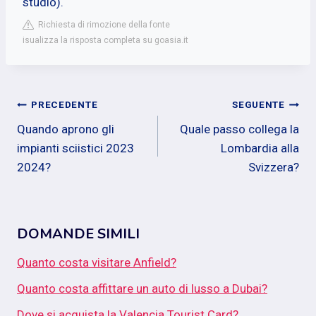
studio).
Richiesta di rimozione della fonte
isualizza la risposta completa su goasia.it
Navigazione
PRECEDENTE
SEGUENTE
Quando aprono gli
Quale passo collega la
articoli
impianti sciistici 2023
Lombardia alla
2024?
Svizzera?
DOMANDE SIMILI
Quanto costa visitare Anfield?
Quanto costa affittare un auto di lusso a Dubai?
Dove si acquista la Valencia Tourist Card?