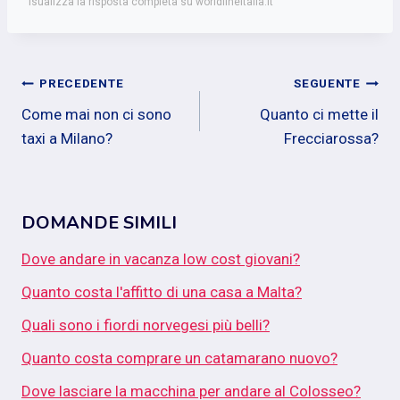
isualizza la risposta completa su worldlineitalia.it
Navigazione
PRECEDENTE
SEGUENTE
Come mai non ci sono
Quanto ci mette il
articoli
taxi a Milano?
Frecciarossa?
DOMANDE SIMILI
Dove andare in vacanza low cost giovani?
Quanto costa l'affitto di una casa a Malta?
Quali sono i fiordi norvegesi più belli?
Quanto costa comprare un catamarano nuovo?
Dove lasciare la macchina per andare al Colosseo?