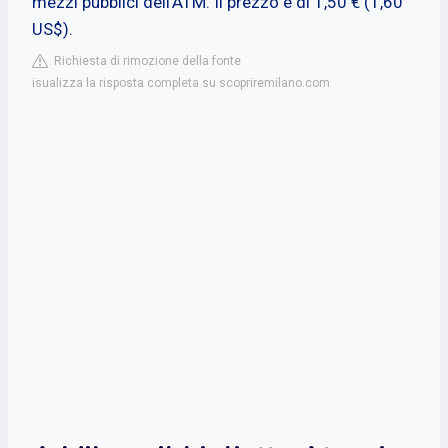
mezzi pubblici dell'ATM. Il prezzo è di 1,50 € (1,60
US$).
Richiesta di rimozione della fonte
isualizza la risposta completa su scopriremilano.com