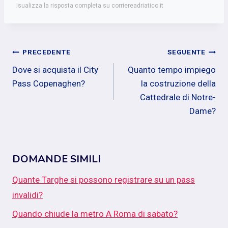
isualizza la risposta completa su corriereadriatico.it
Navigazione
PRECEDENTE
SEGUENTE
Dove si acquista il City
Quanto tempo impiego
articoli
Pass Copenaghen?
la costruzione della
Cattedrale di Notre-
Dame?
DOMANDE SIMILI
Quante Targhe si possono registrare su un pass
invalidi?
Quando chiude la metro A Roma di sabato?