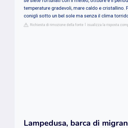
se siete fortunati con il meteo, ottobre è il per
temperature gradevoli, mare caldo e cristallino. P
conigli sotto un bel sole ma senza il clima torrid
Richiesta di rimozione della fonte
isualizza la risposta compl
Lampedusa, barca di migranti