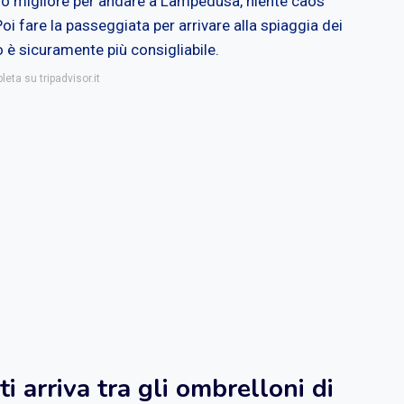
iodo migliore per andare a Lampedusa, niente caos
oi fare la passeggiata per arrivare alla spiaggia dei
o è sicuramente più consigliabile.
eta su tripadvisor.it
 arriva tra gli ombrelloni di