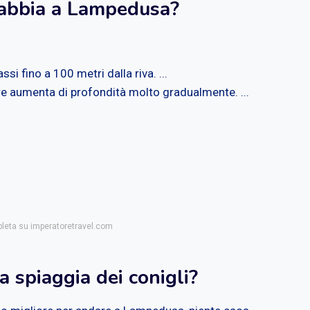
sabbia a Lampedusa?
si fino a 100 metri dalla riva. ...
re aumenta di profondità molto gradualmente. ...
pleta su imperatoretravel.com
 spiaggia dei conigli?