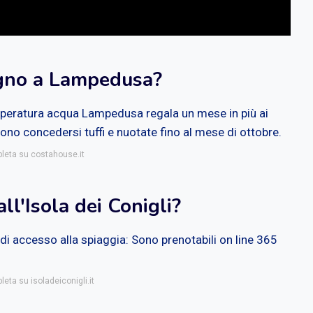
bagno a Lampedusa?
 temperatura acqua Lampedusa regala un mese in più ai
ono concedersi tuffi e nuotate fino al mese di ottobre.
pleta su costahouse.it
ll'Isola dei Conigli?
di accesso alla spiaggia: Sono prenotabili on line 365
leta su isoladeiconigli.it