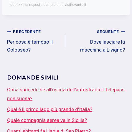
isualizza la risposta completa su visitlevanto.it
Navigazione
PRECEDENTE
SEGUENTE
Per cosa è famoso il
Dove lasciare la
articoli
Colosseo?
macchina a Livigno?
DOMANDE SIMILI
Cosa succede se all'uscita dell'autostrada il Telepass
non suona?
Qual è il primo lago più grande d'Italia?
Quale compagnia aerea va in Sicilia?
Quanti abitanti fa l'Isola di San Pietro?