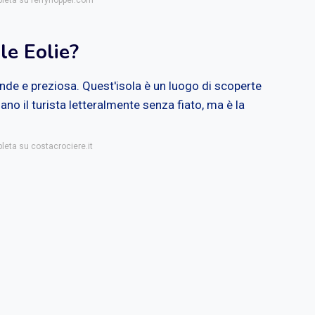
pleta su ferryhopper.com
ole Eolie?
rande e preziosa. Quest'isola è un luogo di scoperte
ano il turista letteralmente senza fiato, ma è la
leta su costacrociere.it