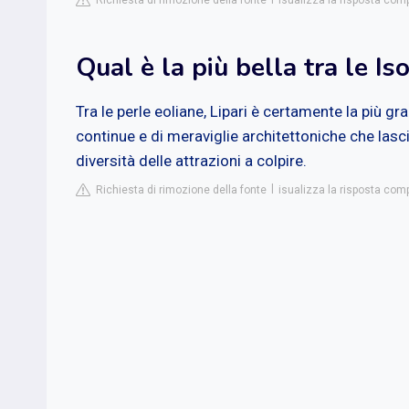
Richiesta di rimozione della fonte
isualizza la risposta com
Qual è la più bella tra le Is
Tra le perle eoliane, Lipari è certamente la più g
continue e di meraviglie architettoniche che lasci
diversità delle attrazioni a colpire.
Richiesta di rimozione della fonte
isualizza la risposta comp