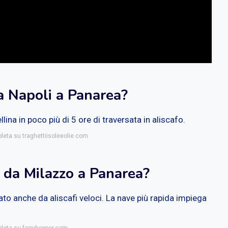
da Napoli a Panarea?
ina in poco più di 5 ore di traversata in aliscafo.
pleta su traghettiisoleeolie.com
o da Milazzo a Panarea?
to anche da aliscafi veloci. La nave più rapida impiega