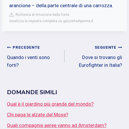
arancione – della parte centrale di una carrozza.
Richiesta di rimozione della fonte
isualizza la risposta completa su gazzettadiparma.it
Navigazione
PRECEDENTE
SEGUENTE
Quando i venti sono
Dove si trovano gli
articoli
forti?
Eurofighter in Italia?
DOMANDE SIMILI
Qual è il giardino più grande del mondo?
Chi paga le alzate del Mose?
Quali compagnie aeree vanno ad Amsterdam?