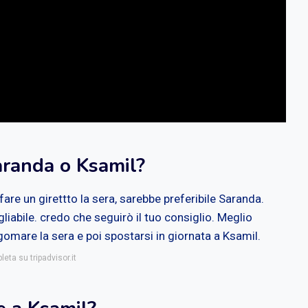
aranda o Ksamil?
fare un girettto la sera, sarebbe preferibile Saranda.
iabile. credo che seguirò il tuo consiglio. Meglio
omare la sera e poi spostarsi in giornata a Ksamil.
eta su tripadvisor.it