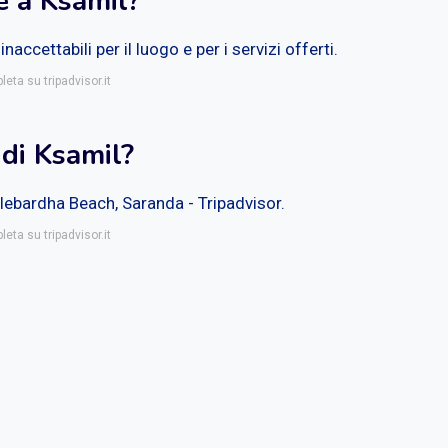
 a Ksamil?
accettabili per il luogo e per i servizi offerti.
eta su tripadvisor.it
 di Ksamil?
ulebardha Beach, Saranda - Tripadvisor.
eta su tripadvisor.it