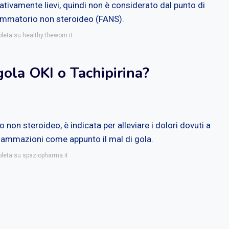
tivamente lievi, quindi non è considerato dal punto di
fiammatorio non steroideo (FANS).
pleta su healthy.thewom.it
gola OKI o Tachipirina?
o non steroideo, è indicata per alleviare i dolori dovuti a
infiammazioni come appunto il mal di gola.
pleta su spaziopharma.it