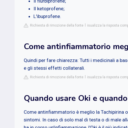
Il flurbiprofene;
Il ketoprofene;
L'ibuprofene.
Richiesta di rimozione della fonte
isualizza la risposta comp
Come antinfiammatorio meg
Quindi per fare chiarezza: Tutti i medicinali a 
e gli stessi effetti collaterali.
Richiesta di rimozione della fonte
isualizza la risposta com
Quando usare Oki e quando 
Come antinfiammatorio è meglio la Tachipirina o l
sintomi. In caso di solo mal di testa o di male alla
ha in corso un'infiammazione, l'Oki è il più indicat