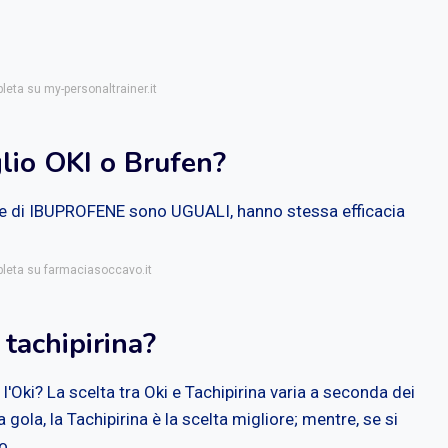
leta su my-personaltrainer.it
lio OKI o Brufen?
base di IBUPROFENE sono UGUALI, hanno stessa efficacia
pleta su farmaciasoccavo.it
tachipirina?
'Oki? La scelta tra Oki e Tachipirina varia a seconda dei
 gola, la Tachipirina è la scelta migliore; mentre, se si
o.