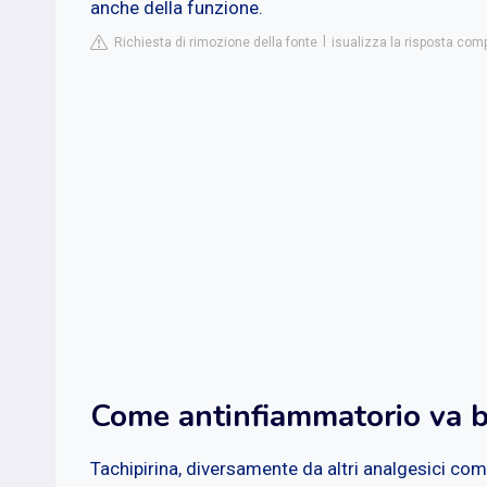
anche della funzione.
Richiesta di rimozione della fonte
isualizza la risposta com
Come antinfiammatorio va be
Tachipirina, diversamente da altri analgesici co