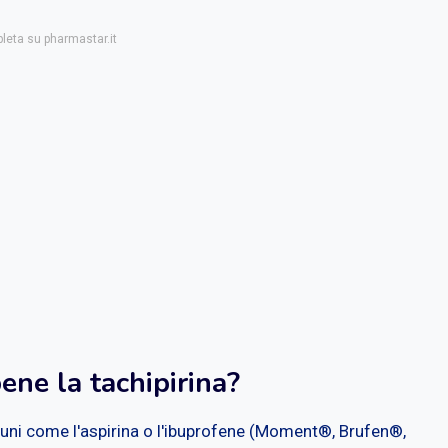
pleta su pharmastar.it
ne la tachipirina?
muni come l'aspirina o l'ibuprofene (Moment®, Brufen®,