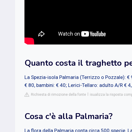
Quanto costa il traghetto p
La Spezia-isola Palmaria (Terrizzo o Pozzale): €
€ 80, bambini: € 40; Lerici-Tellaro: adulto A/R € 4
Richiesta di rimozione della fonte
isualizza la risposta comp
Cosa c'è alla Palmaria?
La flora della Palmaria conta circa 500 specie. L