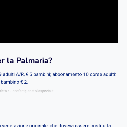
er la Palmaria?
 9 adulti A/R, € 5 bambini; abbonamento 10 corse adulti:
, bambino € 2.
leta su confartigianato.laspezia.it
a vegetazione originale, che doveva essere costituita