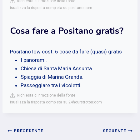
Richiesta di rimozione della fonte
isualizza la risposta completa su positano.com
Cosa fare a Positano gratis?
Positano low cost: 6 cose da fare (quasi) gratis
I panorami.
Chiesa di Santa Maria Assunta.
Spiaggia di Marina Grande.
Passeggiare tra i vicoletti.
Richiesta di rimozione della fonte
isualizza la risposta completa su 24hourstrotter.com
Navigazione
PRECEDENTE
SEGUENTE