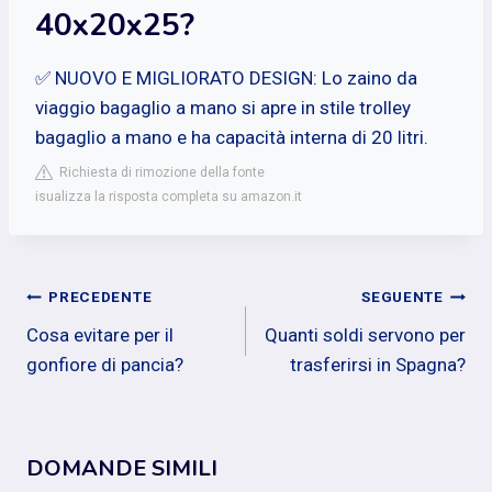
40x20x25?
✅ NUOVO E MIGLIORATO DESIGN: Lo zaino da
viaggio bagaglio a mano si apre in stile trolley
bagaglio a mano e ha capacità interna di 20 litri.
Richiesta di rimozione della fonte
isualizza la risposta completa su amazon.it
Navigazione
PRECEDENTE
SEGUENTE
Cosa evitare per il
Quanti soldi servono per
articoli
gonfiore di pancia?
trasferirsi in Spagna?
DOMANDE SIMILI