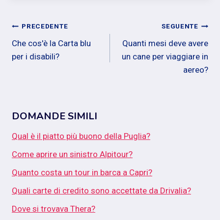
Navigazione
PRECEDENTE
SEGUENTE
Che cos'è la Carta blu
Quanti mesi deve avere
articoli
per i disabili?
un cane per viaggiare in
aereo?
DOMANDE SIMILI
Qual è il piatto più buono della Puglia?
Come aprire un sinistro Alpitour?
Quanto costa un tour in barca a Capri?
Quali carte di credito sono accettate da Drivalia?
Dove si trovava Thera?