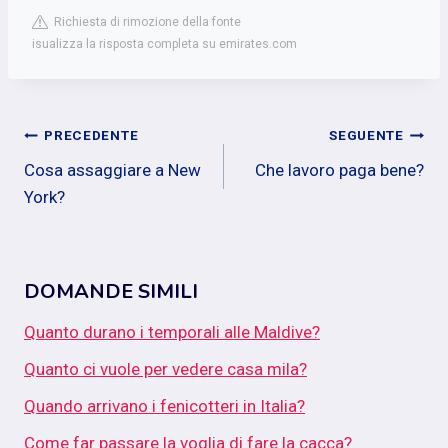
Richiesta di rimozione della fonte
isualizza la risposta completa su emirates.com
Navigazione
PRECEDENTE
SEGUENTE
Cosa assaggiare a New
Che lavoro paga bene?
articoli
York?
DOMANDE SIMILI
Quanto durano i temporali alle Maldive?
Quanto ci vuole per vedere casa mila?
Quando arrivano i fenicotteri in Italia?
Come far passare la voglia di fare la cacca?