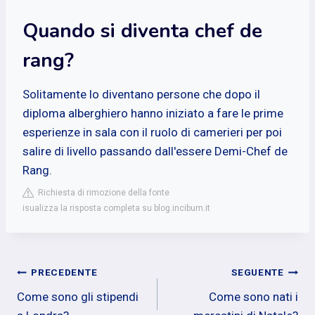
Quando si diventa chef de
rang?
Solitamente lo diventano persone che dopo il
diploma alberghiero hanno iniziato a fare le prime
esperienze in sala con il ruolo di camerieri per poi
salire di livello passando dall'essere Demi-Chef de
Rang.
Richiesta di rimozione della fonte
isualizza la risposta completa su blog.incibum.it
Navigazione
PRECEDENTE
SEGUENTE
Come sono gli stipendi
Come sono nati i
articoli