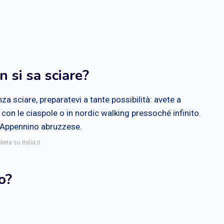
 si sa sciare?
za sciare, preparatevi a tante possibilità: avete a
con le ciaspole o in nordic walking pressoché infinito.
ll'Appennino abruzzese.
eta su italia.it
o?