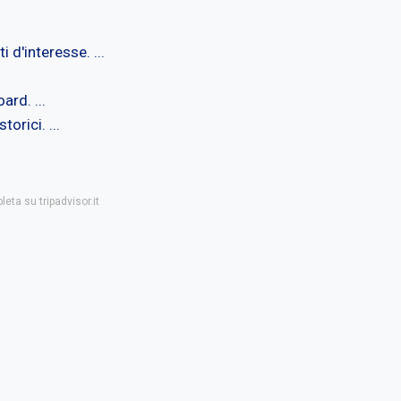
 d'interesse. ...
ard. ...
orici. ...
eta su tripadvisor.it