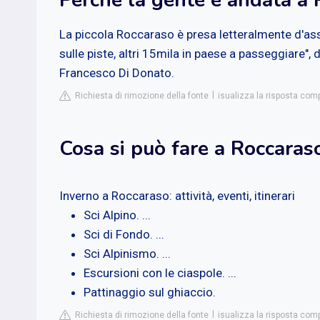
Perché la gente è andata a 
La piccola Roccaraso è presa letteralmente d'assal
sulle piste, altri 15mila in paese a passeggiare", d
Francesco Di Donato.
Richiesta di rimozione della fonte
isualizza la risposta co
Cosa si può fare a Roccaras
Inverno a Roccaraso: attività, eventi, itinerari
Sci Alpino. ...
Sci di Fondo. ...
Sci Alpinismo. ...
Escursioni con le ciaspole. ...
Pattinaggio sul ghiaccio.
Richiesta di rimozione della fonte
isualizza la risposta com