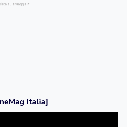
leta su siviaggia.it
neMag Italia]