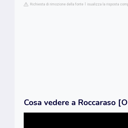
Richiesta di rimozione della fonte
isualizza la risposta comp
Cosa vedere a Roccaraso [O