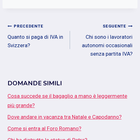
Navigazione
PRECEDENTE
SEGUENTE
Quanto si paga di IVA in
Chi sono i lavoratori
articoli
Svizzera?
autonomi occasionali
senza partita IVA?
DOMANDE SIMILI
Cosa succede se il bagaglio a mano è leggermente
più grande?
Dove andare in vacanza tra Natale e Capodanno?
Come si entra al Foro Romano?
Chi ha distrutto le statue di Petra?